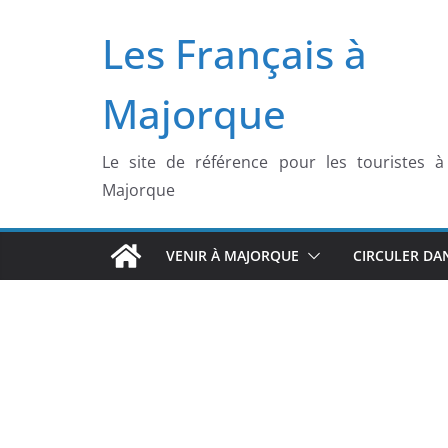
Passer
Les Français à
au
contenu
Majorque
Le site de référence pour les touristes à
Majorque
VENIR À MAJORQUE
CIRCULER DA