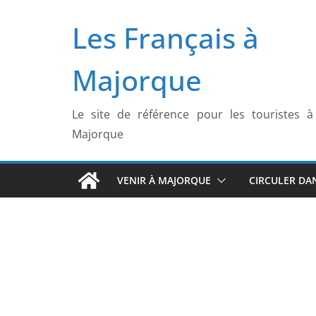
Passer
Les Français à
au
contenu
Majorque
Le site de référence pour les touristes à
Majorque
VENIR À MAJORQUE
CIRCULER DA