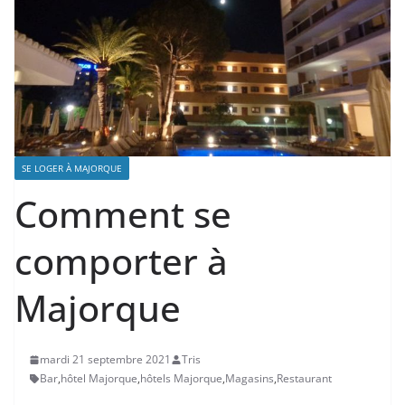
SE LOGER À MAJORQUE
Comment se
comporter à
Majorque
mardi 21 septembre 2021
Tris
Bar
,
hôtel Majorque
,
hôtels Majorque
,
Magasins
,
Restaurant